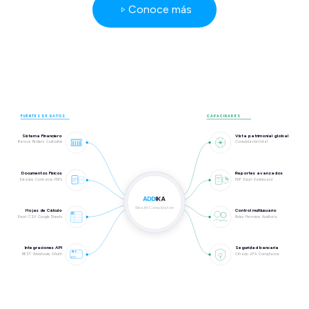
Conoce más
FUENTES DE DATOS
CAPACIDADES
Sistema Financiero
Vista patrimonial global
Bancos · Brokers · Custodios
Consolidación total
Documentos Físicos
Reportes avanzados
Estados · Contratos · PDFs
PDF · Excel · Dashboard
Wealth Consolidation
Hojas de Cálculo
Control multiusuario
Excel · CSV · Google Sheets
Roles · Permisos · Auditoría
Integraciones API
Seguridad bancaria
REST · Webhooks · OAuth
Cifrado · 2FA · Compliance
{API}